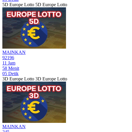
5D Europe Lotto
5D Europe Lotto
MAINKAN
92196
11
Jam
58
Menit
04
Detik
3D Europe Lotto
3D Europe Lotto
MAINKAN
245