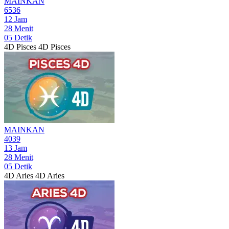
MAINKAN
6536
12
Jam
28
Menit
04
Detik
4D Pisces
4D Pisces
MAINKAN
4039
13
Jam
28
Menit
04
Detik
4D Aries
4D Aries