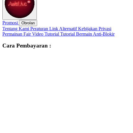
Promosi
Obrolan
Tentang Kami
Peraturan
Link Alternatif
Kebijakan Privasi
Permainan Fair
Video Tutorial
Tutorial Bermain
Anti-Blokir
Cara Pembayaran :