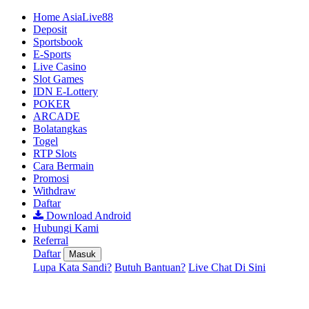
Home AsiaLive88
Deposit
Sportsbook
E-Sports
Live Casino
Slot Games
IDN E-Lottery
POKER
ARCADE
Bolatangkas
Togel
RTP Slots
Cara Bermain
Promosi
Withdraw
Daftar
Download Android
Hubungi Kami
Referral
Daftar
Masuk
Lupa Kata Sandi?
Butuh Bantuan?
Live Chat Di Sini