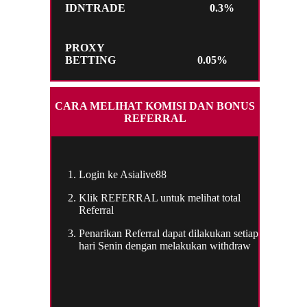
IDNTRADE
0.3%
PROXY
BETTING
0.05%
CARA MELIHAT KOMISI DAN BONUS
REFERRAL
Login ke Asialive88
Klik REFERRAL untuk melihat total
Referral
Penarikan Referral dapat dilakukan setiap
hari Senin dengan melakukan withdraw