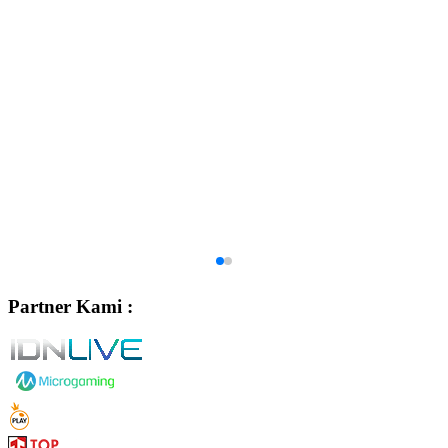
Partner Kami :