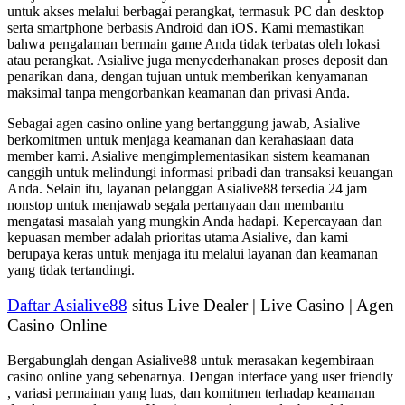
untuk akses melalui berbagai perangkat, termasuk PC dan desktop
serta smartphone berbasis Android dan iOS. Kami memastikan
bahwa pengalaman bermain game Anda tidak terbatas oleh lokasi
atau perangkat. Asialive juga menyederhanakan proses deposit dan
penarikan dana, dengan tujuan untuk memberikan kenyamanan
maksimal tanpa mengorbankan keamanan dan privasi Anda.
Sebagai agen casino online yang bertanggung jawab, Asialive
berkomitmen untuk menjaga keamanan dan kerahasiaan data
member kami. Asialive mengimplementasikan sistem keamanan
canggih untuk melindungi informasi pribadi dan transaksi keuangan
Anda. Selain itu, layanan pelanggan Asialive88 tersedia 24 jam
nonstop untuk menjawab segala pertanyaan dan membantu
mengatasi masalah yang mungkin Anda hadapi. Kepercayaan dan
kepuasan member adalah prioritas utama Asialive, dan kami
berupaya keras untuk menjaga itu melalui layanan dan keamanan
yang tidak tertandingi.
Daftar Asialive88
situs Live Dealer | Live Casino | Agen
Casino Online
Bergabunglah dengan Asialive88 untuk merasakan kegembiraan
casino online yang sebenarnya. Dengan interface yang user friendly
, variasi permainan yang luas, dan komitmen terhadap keamanan