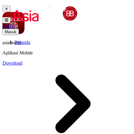
✕
Daftar
Masuk
Beranda
asialive88
Aplikasi Mobile
Download