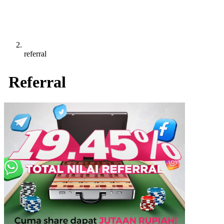
referral
Referral