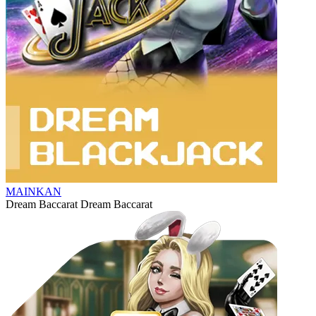
MAINKAN
Dream Baccarat
Dream Baccarat