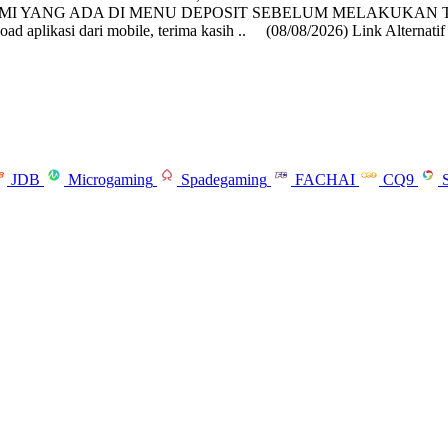
I YANG ADA DI MENU DEPOSIT SEBELUM MELAKUKAN TRA
oad aplikasi dari mobile, terima kasih ..
(08/08/2026)
Link Alternatif
JDB
Microgaming
Spadegaming
FACHAI
CQ9