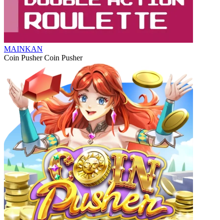
MAINKAN
Coin Pusher
Coin Pusher