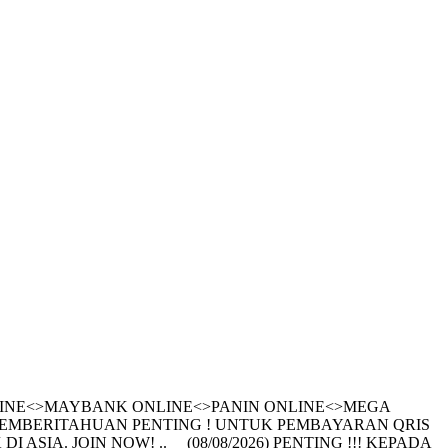
NLINE<>MAYBANK ONLINE<>PANIN ONLINE<>MEGA
EMBERITAHUAN PENTING ! UNTUK PEMBAYARAN QRIS
DI ASIA. JOIN NOW! ..
(08/08/2026)
PENTING !!! KEPADA